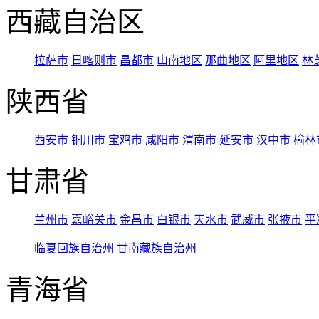
西藏自治区
拉萨市
日喀则市
昌都市
山南地区
那曲地区
阿里地区
林
陕西省
西安市
铜川市
宝鸡市
咸阳市
渭南市
延安市
汉中市
榆林
甘肃省
兰州市
嘉峪关市
金昌市
白银市
天水市
武威市
张掖市
平
临夏回族自治州
甘南藏族自治州
青海省