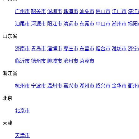
广州市
韶关市
深圳市
珠海市
汕头市
佛山市
江门市
湛江
汕尾市
河源市
阳江市
清远市
东莞市
中山市
潮州市
揭阳
山东省
济南市
青岛市
淄博市
枣庄市
东营市
烟台市
潍坊市
济宁
临沂市
德州市
聊城市
滨州市
菏泽市
浙江省
杭州市
宁波市
温州市
嘉兴市
湖州市
绍兴市
金华市
衢州
北京
北京市
天津
天津市