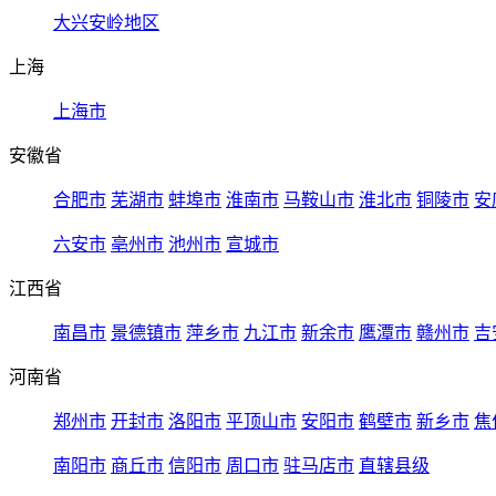
大兴安岭地区
上海
上海市
安徽省
合肥市
芜湖市
蚌埠市
淮南市
马鞍山市
淮北市
铜陵市
安
六安市
亳州市
池州市
宣城市
江西省
南昌市
景德镇市
萍乡市
九江市
新余市
鹰潭市
赣州市
吉
河南省
郑州市
开封市
洛阳市
平顶山市
安阳市
鹤壁市
新乡市
焦
南阳市
商丘市
信阳市
周口市
驻马店市
直辖县级