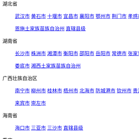
湖北省
武汉市
黄石市
十堰市
宜昌市
襄阳市
鄂州市
荆门市
孝感
恩施土家族苗族自治州
直辖县级
湖南省
长沙市
株洲市
湘潭市
衡阳市
邵阳市
岳阳市
常德市
张家
娄底市
湘西土家族苗族自治州
广西壮族自治区
南宁市
柳州市
桂林市
梧州市
北海市
防城港市
钦州市
贵
来宾市
崇左市
海南省
海口市
三亚市
三沙市
直辖县级