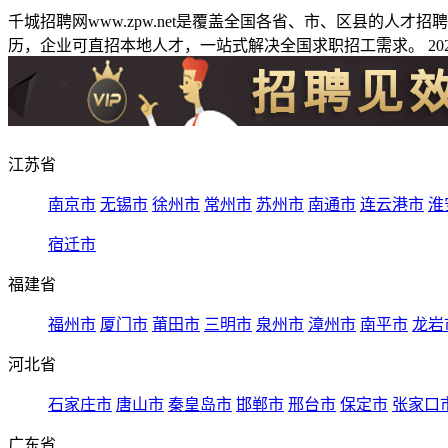
千城招聘网www.zpw.net是覆盖全国各省、市、区县的人
历，企业可直招本地人才，一站式解决全国求职招工需求。 2026
江苏省
南京市
无锡市
徐州市
常州市
苏州市
南通市
连云港市
淮
宿迁市
福建省
福州市
厦门市
莆田市
三明市
泉州市
漳州市
南平市
龙岩
河北省
石家庄市
唐山市
秦皇岛市
邯郸市
邢台市
保定市
张家口
广东省