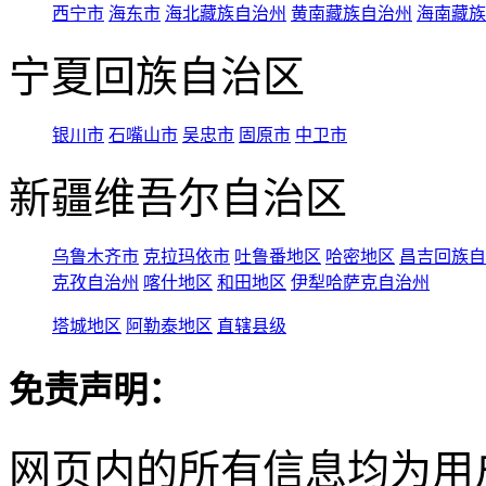
西宁市
海东市
海北藏族自治州
黄南藏族自治州
海南藏族
宁夏回族自治区
银川市
石嘴山市
吴忠市
固原市
中卫市
新疆维吾尔自治区
乌鲁木齐市
克拉玛依市
吐鲁番地区
哈密地区
昌吉回族自
克孜自治州
喀什地区
和田地区
伊犁哈萨克自治州
塔城地区
阿勒泰地区
直辖县级
免责声明：
网页内的所有信息均为用