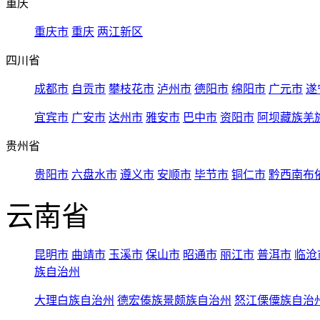
重庆
重庆市
重庆
两江新区
四川省
成都市
自贡市
攀枝花市
泸州市
德阳市
绵阳市
广元市
遂
宜宾市
广安市
达州市
雅安市
巴中市
资阳市
阿坝藏族羌
贵州省
贵阳市
六盘水市
遵义市
安顺市
毕节市
铜仁市
黔西南布
云南省
昆明市
曲靖市
玉溪市
保山市
昭通市
丽江市
普洱市
临沧
族自治州
大理白族自治州
德宏傣族景颇族自治州
怒江傈僳族自治