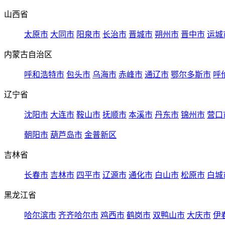
山西省
太原市
大同市
阳泉市
长治市
晋城市
朔州市
晋中市
运城
内蒙古自治区
呼和浩特市
包头市
乌海市
赤峰市
通辽市
鄂尔多斯市
呼
辽宁省
沈阳市
大连市
鞍山市
抚顺市
本溪市
丹东市
锦州市
营口
朝阳市
葫芦岛市
金普新区
吉林省
长春市
吉林市
四平市
辽源市
通化市
白山市
松原市
白城
黑龙江省
哈尔滨市
齐齐哈尔市
鸡西市
鹤岗市
双鸭山市
大庆市
伊