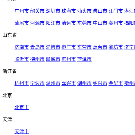
广州市
韶关市
深圳市
珠海市
汕头市
佛山市
江门市
湛江
汕尾市
河源市
阳江市
清远市
东莞市
中山市
潮州市
揭阳
山东省
济南市
青岛市
淄博市
枣庄市
东营市
烟台市
潍坊市
济宁
临沂市
德州市
聊城市
滨州市
菏泽市
浙江省
杭州市
宁波市
温州市
嘉兴市
湖州市
绍兴市
金华市
衢州
北京
北京市
天津
天津市