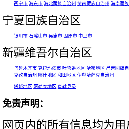
西宁市
海东市
海北藏族自治州
黄南藏族自治州
海南藏族
宁夏回族自治区
银川市
石嘴山市
吴忠市
固原市
中卫市
新疆维吾尔自治区
乌鲁木齐市
克拉玛依市
吐鲁番地区
哈密地区
昌吉回族自
克孜自治州
喀什地区
和田地区
伊犁哈萨克自治州
塔城地区
阿勒泰地区
直辖县级
免责声明：
网页内的所有信息均为用