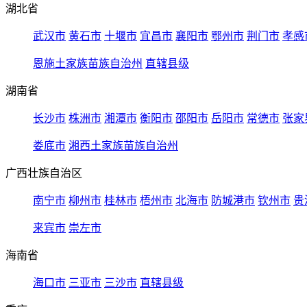
湖北省
武汉市
黄石市
十堰市
宜昌市
襄阳市
鄂州市
荆门市
孝感
恩施土家族苗族自治州
直辖县级
湖南省
长沙市
株洲市
湘潭市
衡阳市
邵阳市
岳阳市
常德市
张家
娄底市
湘西土家族苗族自治州
广西壮族自治区
南宁市
柳州市
桂林市
梧州市
北海市
防城港市
钦州市
贵
来宾市
崇左市
海南省
海口市
三亚市
三沙市
直辖县级