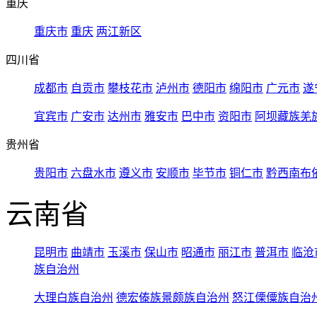
重庆
重庆市
重庆
两江新区
四川省
成都市
自贡市
攀枝花市
泸州市
德阳市
绵阳市
广元市
遂
宜宾市
广安市
达州市
雅安市
巴中市
资阳市
阿坝藏族羌
贵州省
贵阳市
六盘水市
遵义市
安顺市
毕节市
铜仁市
黔西南布
云南省
昆明市
曲靖市
玉溪市
保山市
昭通市
丽江市
普洱市
临沧
族自治州
大理白族自治州
德宏傣族景颇族自治州
怒江傈僳族自治