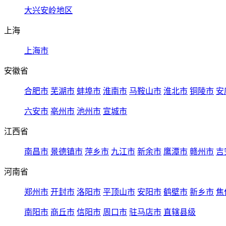
大兴安岭地区
上海
上海市
安徽省
合肥市
芜湖市
蚌埠市
淮南市
马鞍山市
淮北市
铜陵市
安
六安市
亳州市
池州市
宣城市
江西省
南昌市
景德镇市
萍乡市
九江市
新余市
鹰潭市
赣州市
吉
河南省
郑州市
开封市
洛阳市
平顶山市
安阳市
鹤壁市
新乡市
焦
南阳市
商丘市
信阳市
周口市
驻马店市
直辖县级