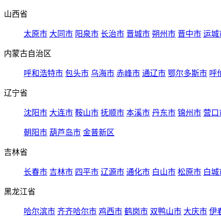
山西省
太原市
大同市
阳泉市
长治市
晋城市
朔州市
晋中市
运城
内蒙古自治区
呼和浩特市
包头市
乌海市
赤峰市
通辽市
鄂尔多斯市
呼
辽宁省
沈阳市
大连市
鞍山市
抚顺市
本溪市
丹东市
锦州市
营口
朝阳市
葫芦岛市
金普新区
吉林省
长春市
吉林市
四平市
辽源市
通化市
白山市
松原市
白城
黑龙江省
哈尔滨市
齐齐哈尔市
鸡西市
鹤岗市
双鸭山市
大庆市
伊