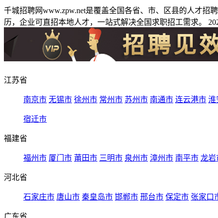
千城招聘网www.zpw.net是覆盖全国各省、市、区县的人
历，企业可直招本地人才，一站式解决全国求职招工需求。 2026
江苏省
南京市
无锡市
徐州市
常州市
苏州市
南通市
连云港市
淮
宿迁市
福建省
福州市
厦门市
莆田市
三明市
泉州市
漳州市
南平市
龙岩
河北省
石家庄市
唐山市
秦皇岛市
邯郸市
邢台市
保定市
张家口
广东省