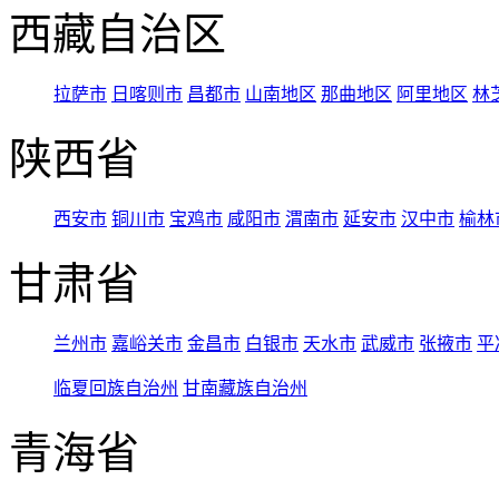
西藏自治区
拉萨市
日喀则市
昌都市
山南地区
那曲地区
阿里地区
林
陕西省
西安市
铜川市
宝鸡市
咸阳市
渭南市
延安市
汉中市
榆林
甘肃省
兰州市
嘉峪关市
金昌市
白银市
天水市
武威市
张掖市
平
临夏回族自治州
甘南藏族自治州
青海省