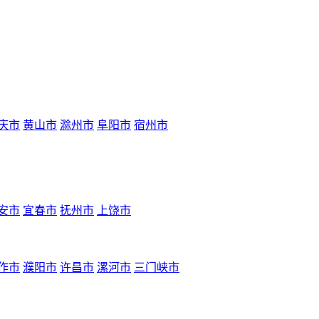
庆市
黄山市
滁州市
阜阳市
宿州市
安市
宜春市
抚州市
上饶市
作市
濮阳市
许昌市
漯河市
三门峡市