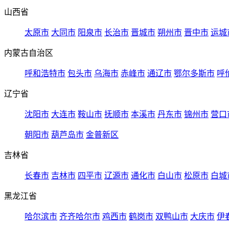
山西省
太原市
大同市
阳泉市
长治市
晋城市
朔州市
晋中市
运城
内蒙古自治区
呼和浩特市
包头市
乌海市
赤峰市
通辽市
鄂尔多斯市
呼
辽宁省
沈阳市
大连市
鞍山市
抚顺市
本溪市
丹东市
锦州市
营口
朝阳市
葫芦岛市
金普新区
吉林省
长春市
吉林市
四平市
辽源市
通化市
白山市
松原市
白城
黑龙江省
哈尔滨市
齐齐哈尔市
鸡西市
鹤岗市
双鸭山市
大庆市
伊