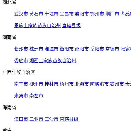
湖北省
武汉市
黄石市
十堰市
宜昌市
襄阳市
鄂州市
荆门市
孝感
恩施土家族苗族自治州
直辖县级
湖南省
长沙市
株洲市
湘潭市
衡阳市
邵阳市
岳阳市
常德市
张家
娄底市
湘西土家族苗族自治州
广西壮族自治区
南宁市
柳州市
桂林市
梧州市
北海市
防城港市
钦州市
贵
来宾市
崇左市
海南省
海口市
三亚市
三沙市
直辖县级
重庆