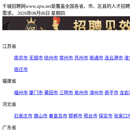
千城招聘网www.zpw.net是覆盖全国各省、市、区县的
需求。 2026年08月06日 星期四
江苏省
南京市
无锡市
徐州市
常州市
苏州市
南通市
连云港市
淮
宿迁市
福建省
福州市
厦门市
莆田市
三明市
泉州市
漳州市
南平市
龙岩
河北省
石家庄市
唐山市
秦皇岛市
邯郸市
邢台市
保定市
张家口
广东省