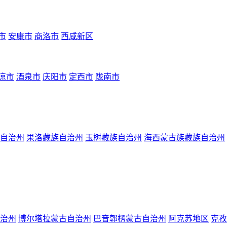
市
安康市
商洛市
西咸新区
凉市
酒泉市
庆阳市
定西市
陇南市
自治州
果洛藏族自治州
玉树藏族自治州
海西蒙古族藏族自治州
治州
博尔塔拉蒙古自治州
巴音郭楞蒙古自治州
阿克苏地区
克孜