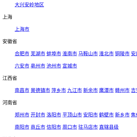
大兴安岭地区
上海
上海市
安徽省
合肥市
芜湖市
蚌埠市
淮南市
马鞍山市
淮北市
铜陵市
安
六安市
亳州市
池州市
宣城市
江西省
南昌市
景德镇市
萍乡市
九江市
新余市
鹰潭市
赣州市
吉
河南省
郑州市
开封市
洛阳市
平顶山市
安阳市
鹤壁市
新乡市
焦
南阳市
商丘市
信阳市
周口市
驻马店市
直辖县级