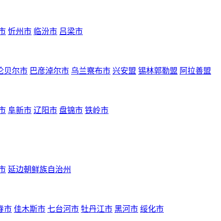
市
忻州市
临汾市
吕梁市
伦贝尔市
巴彦淖尔市
乌兰察布市
兴安盟
锡林郭勒盟
阿拉善盟
市
阜新市
辽阳市
盘锦市
铁岭市
市
延边朝鲜族自治州
春市
佳木斯市
七台河市
牡丹江市
黑河市
绥化市