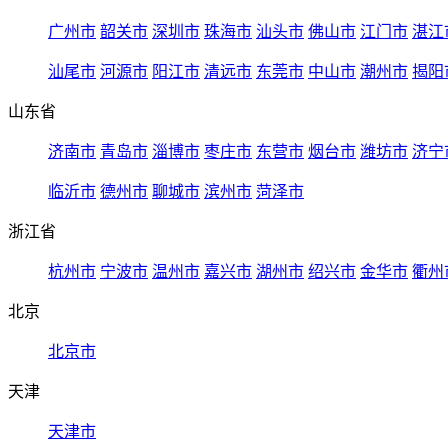
广州市
韶关市
深圳市
珠海市
汕头市
佛山市
江门市
湛江
汕尾市
河源市
阳江市
清远市
东莞市
中山市
潮州市
揭阳
山东省
济南市
青岛市
淄博市
枣庄市
东营市
烟台市
潍坊市
济宁
临沂市
德州市
聊城市
滨州市
菏泽市
浙江省
杭州市
宁波市
温州市
嘉兴市
湖州市
绍兴市
金华市
衢州
北京
北京市
天津
天津市