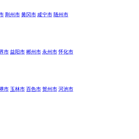
市
荆州市
黄冈市
咸宁市
随州市
界市
益阳市
郴州市
永州市
怀化市
港市
玉林市
百色市
贺州市
河池市