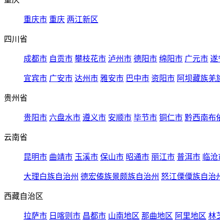
重庆市
重庆
两江新区
四川省
成都市
自贡市
攀枝花市
泸州市
德阳市
绵阳市
广元市
遂
宜宾市
广安市
达州市
雅安市
巴中市
资阳市
阿坝藏族羌
贵州省
贵阳市
六盘水市
遵义市
安顺市
毕节市
铜仁市
黔西南布
云南省
昆明市
曲靖市
玉溪市
保山市
昭通市
丽江市
普洱市
临沧
大理白族自治州
德宏傣族景颇族自治州
怒江傈僳族自治
西藏自治区
拉萨市
日喀则市
昌都市
山南地区
那曲地区
阿里地区
林