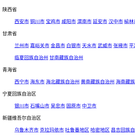
陕西省
西安市
铜川市
宝鸡市
咸阳市
渭南市
延安市
汉中市
榆林
甘肃省
兰州市
嘉峪关市
金昌市
白银市
天水市
武威市
张掖市
平
临夏回族自治州
甘南藏族自治州
青海省
西宁市
海东市
海北藏族自治州
黄南藏族自治州
海南藏族
宁夏回族自治区
银川市
石嘴山市
吴忠市
固原市
中卫市
新疆维吾尔自治区
乌鲁木齐市
克拉玛依市
吐鲁番地区
哈密地区
昌吉回族自