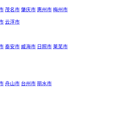
市
茂名市
肇庆市
惠州市
梅州市
市
云浮市
市
泰安市
威海市
日照市
莱芜市
市
舟山市
台州市
丽水市