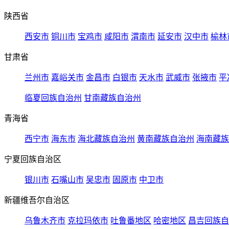
陕西省
西安市
铜川市
宝鸡市
咸阳市
渭南市
延安市
汉中市
榆林
甘肃省
兰州市
嘉峪关市
金昌市
白银市
天水市
武威市
张掖市
平
临夏回族自治州
甘南藏族自治州
青海省
西宁市
海东市
海北藏族自治州
黄南藏族自治州
海南藏族
宁夏回族自治区
银川市
石嘴山市
吴忠市
固原市
中卫市
新疆维吾尔自治区
乌鲁木齐市
克拉玛依市
吐鲁番地区
哈密地区
昌吉回族自