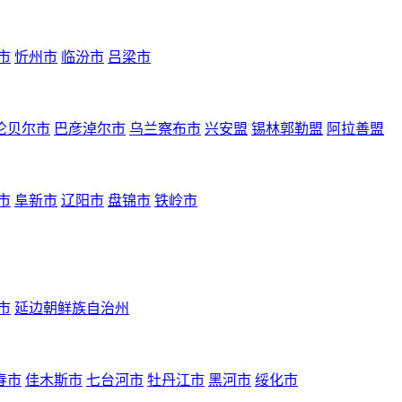
市
忻州市
临汾市
吕梁市
伦贝尔市
巴彦淖尔市
乌兰察布市
兴安盟
锡林郭勒盟
阿拉善盟
市
阜新市
辽阳市
盘锦市
铁岭市
市
延边朝鲜族自治州
春市
佳木斯市
七台河市
牡丹江市
黑河市
绥化市