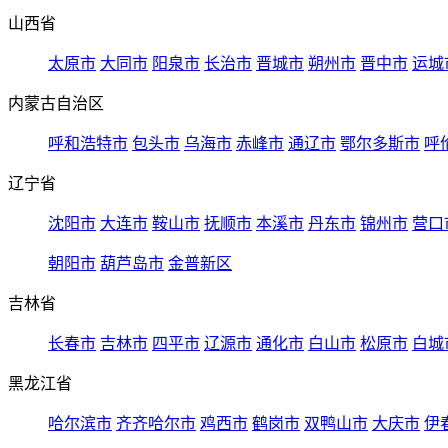
山西省
太原市
大同市
阳泉市
长治市
晋城市
朔州市
晋中市
运城
内蒙古自治区
呼和浩特市
包头市
乌海市
赤峰市
通辽市
鄂尔多斯市
呼
辽宁省
沈阳市
大连市
鞍山市
抚顺市
本溪市
丹东市
锦州市
营口
朝阳市
葫芦岛市
金普新区
吉林省
长春市
吉林市
四平市
辽源市
通化市
白山市
松原市
白城
黑龙江省
哈尔滨市
齐齐哈尔市
鸡西市
鹤岗市
双鸭山市
大庆市
伊