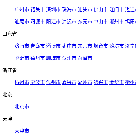
广州市
韶关市
深圳市
珠海市
汕头市
佛山市
江门市
湛江
汕尾市
河源市
阳江市
清远市
东莞市
中山市
潮州市
揭阳
山东省
济南市
青岛市
淄博市
枣庄市
东营市
烟台市
潍坊市
济宁
临沂市
德州市
聊城市
滨州市
菏泽市
浙江省
杭州市
宁波市
温州市
嘉兴市
湖州市
绍兴市
金华市
衢州
北京
北京市
天津
天津市