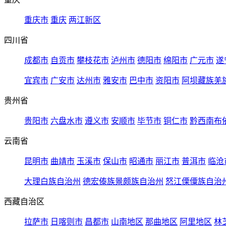
重庆市
重庆
两江新区
四川省
成都市
自贡市
攀枝花市
泸州市
德阳市
绵阳市
广元市
遂
宜宾市
广安市
达州市
雅安市
巴中市
资阳市
阿坝藏族羌
贵州省
贵阳市
六盘水市
遵义市
安顺市
毕节市
铜仁市
黔西南布
云南省
昆明市
曲靖市
玉溪市
保山市
昭通市
丽江市
普洱市
临沧
大理白族自治州
德宏傣族景颇族自治州
怒江傈僳族自治
西藏自治区
拉萨市
日喀则市
昌都市
山南地区
那曲地区
阿里地区
林