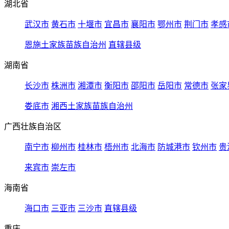
湖北省
武汉市
黄石市
十堰市
宜昌市
襄阳市
鄂州市
荆门市
孝感
恩施土家族苗族自治州
直辖县级
湖南省
长沙市
株洲市
湘潭市
衡阳市
邵阳市
岳阳市
常德市
张家
娄底市
湘西土家族苗族自治州
广西壮族自治区
南宁市
柳州市
桂林市
梧州市
北海市
防城港市
钦州市
贵
来宾市
崇左市
海南省
海口市
三亚市
三沙市
直辖县级
重庆