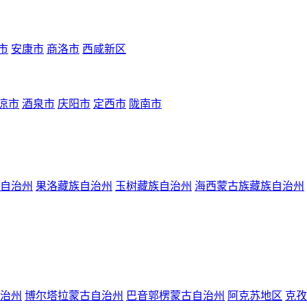
市
安康市
商洛市
西咸新区
凉市
酒泉市
庆阳市
定西市
陇南市
自治州
果洛藏族自治州
玉树藏族自治州
海西蒙古族藏族自治州
治州
博尔塔拉蒙古自治州
巴音郭楞蒙古自治州
阿克苏地区
克孜