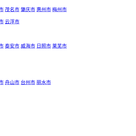
市
茂名市
肇庆市
惠州市
梅州市
市
云浮市
市
泰安市
威海市
日照市
莱芜市
市
舟山市
台州市
丽水市