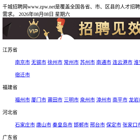
千城招聘网www.zpw.net是覆盖全国各省、市、区县的
需求。 2026年08月08日 星期六
江苏省
南京市
无锡市
徐州市
常州市
苏州市
南通市
连云港市
淮
宿迁市
福建省
福州市
厦门市
莆田市
三明市
泉州市
漳州市
南平市
龙岩
河北省
石家庄市
唐山市
秦皇岛市
邯郸市
邢台市
保定市
张家口
广东省