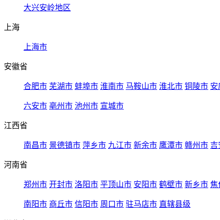
大兴安岭地区
上海
上海市
安徽省
合肥市
芜湖市
蚌埠市
淮南市
马鞍山市
淮北市
铜陵市
安
六安市
亳州市
池州市
宣城市
江西省
南昌市
景德镇市
萍乡市
九江市
新余市
鹰潭市
赣州市
吉
河南省
郑州市
开封市
洛阳市
平顶山市
安阳市
鹤壁市
新乡市
焦
南阳市
商丘市
信阳市
周口市
驻马店市
直辖县级