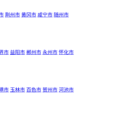
市
荆州市
黄冈市
咸宁市
随州市
界市
益阳市
郴州市
永州市
怀化市
港市
玉林市
百色市
贺州市
河池市