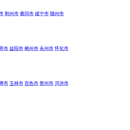
市
荆州市
黄冈市
咸宁市
随州市
界市
益阳市
郴州市
永州市
怀化市
港市
玉林市
百色市
贺州市
河池市