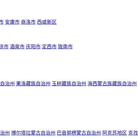
市
安康市
商洛市
西咸新区
凉市
酒泉市
庆阳市
定西市
陇南市
自治州
果洛藏族自治州
玉树藏族自治州
海西蒙古族藏族自治州
治州
博尔塔拉蒙古自治州
巴音郭楞蒙古自治州
阿克苏地区
克孜