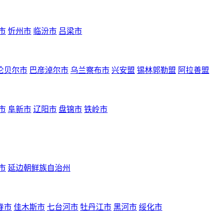
市
忻州市
临汾市
吕梁市
伦贝尔市
巴彦淖尔市
乌兰察布市
兴安盟
锡林郭勒盟
阿拉善盟
市
阜新市
辽阳市
盘锦市
铁岭市
市
延边朝鲜族自治州
春市
佳木斯市
七台河市
牡丹江市
黑河市
绥化市