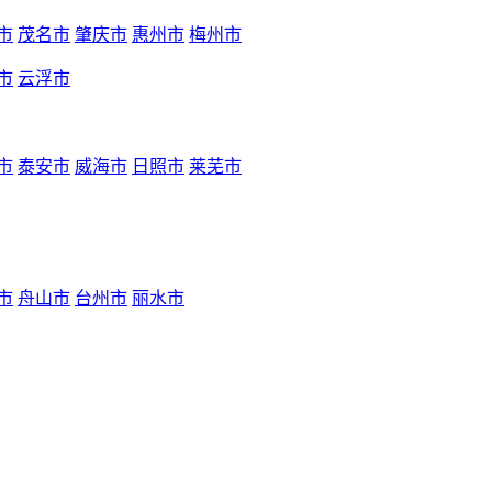
市
茂名市
肇庆市
惠州市
梅州市
市
云浮市
市
泰安市
威海市
日照市
莱芜市
市
舟山市
台州市
丽水市