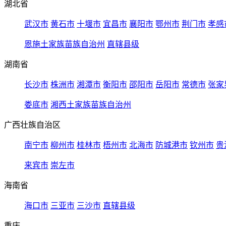
湖北省
武汉市
黄石市
十堰市
宜昌市
襄阳市
鄂州市
荆门市
孝感
恩施土家族苗族自治州
直辖县级
湖南省
长沙市
株洲市
湘潭市
衡阳市
邵阳市
岳阳市
常德市
张家
娄底市
湘西土家族苗族自治州
广西壮族自治区
南宁市
柳州市
桂林市
梧州市
北海市
防城港市
钦州市
贵
来宾市
崇左市
海南省
海口市
三亚市
三沙市
直辖县级
重庆