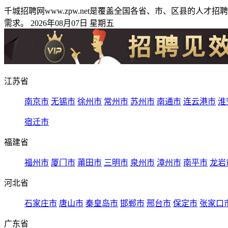
千城招聘网www.zpw.net是覆盖全国各省、市、区县的
需求。 2026年08月07日 星期五
江苏省
南京市
无锡市
徐州市
常州市
苏州市
南通市
连云港市
淮
宿迁市
福建省
福州市
厦门市
莆田市
三明市
泉州市
漳州市
南平市
龙岩
河北省
石家庄市
唐山市
秦皇岛市
邯郸市
邢台市
保定市
张家口
广东省