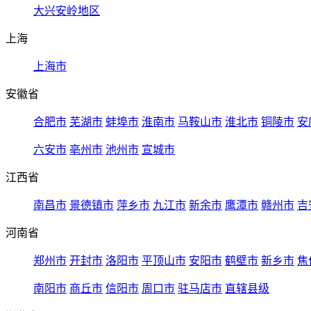
大兴安岭地区
上海
上海市
安徽省
合肥市
芜湖市
蚌埠市
淮南市
马鞍山市
淮北市
铜陵市
安
六安市
亳州市
池州市
宣城市
江西省
南昌市
景德镇市
萍乡市
九江市
新余市
鹰潭市
赣州市
吉
河南省
郑州市
开封市
洛阳市
平顶山市
安阳市
鹤壁市
新乡市
焦
南阳市
商丘市
信阳市
周口市
驻马店市
直辖县级