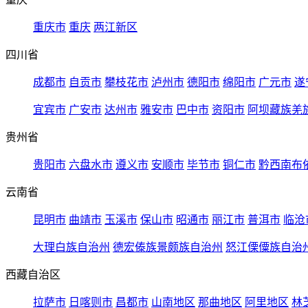
重庆市
重庆
两江新区
四川省
成都市
自贡市
攀枝花市
泸州市
德阳市
绵阳市
广元市
遂
宜宾市
广安市
达州市
雅安市
巴中市
资阳市
阿坝藏族羌
贵州省
贵阳市
六盘水市
遵义市
安顺市
毕节市
铜仁市
黔西南布
云南省
昆明市
曲靖市
玉溪市
保山市
昭通市
丽江市
普洱市
临沧
大理白族自治州
德宏傣族景颇族自治州
怒江傈僳族自治
西藏自治区
拉萨市
日喀则市
昌都市
山南地区
那曲地区
阿里地区
林