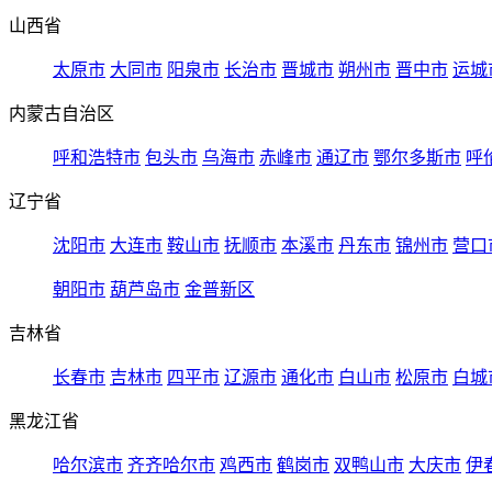
山西省
太原市
大同市
阳泉市
长治市
晋城市
朔州市
晋中市
运城
内蒙古自治区
呼和浩特市
包头市
乌海市
赤峰市
通辽市
鄂尔多斯市
呼
辽宁省
沈阳市
大连市
鞍山市
抚顺市
本溪市
丹东市
锦州市
营口
朝阳市
葫芦岛市
金普新区
吉林省
长春市
吉林市
四平市
辽源市
通化市
白山市
松原市
白城
黑龙江省
哈尔滨市
齐齐哈尔市
鸡西市
鹤岗市
双鸭山市
大庆市
伊