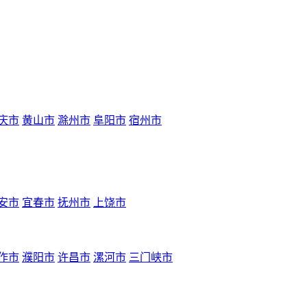
庆市
黄山市
滁州市
阜阳市
宿州市
安市
宜春市
抚州市
上饶市
作市
濮阳市
许昌市
漯河市
三门峡市