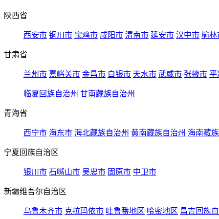
陕西省
西安市
铜川市
宝鸡市
咸阳市
渭南市
延安市
汉中市
榆林
甘肃省
兰州市
嘉峪关市
金昌市
白银市
天水市
武威市
张掖市
平
临夏回族自治州
甘南藏族自治州
青海省
西宁市
海东市
海北藏族自治州
黄南藏族自治州
海南藏族
宁夏回族自治区
银川市
石嘴山市
吴忠市
固原市
中卫市
新疆维吾尔自治区
乌鲁木齐市
克拉玛依市
吐鲁番地区
哈密地区
昌吉回族自