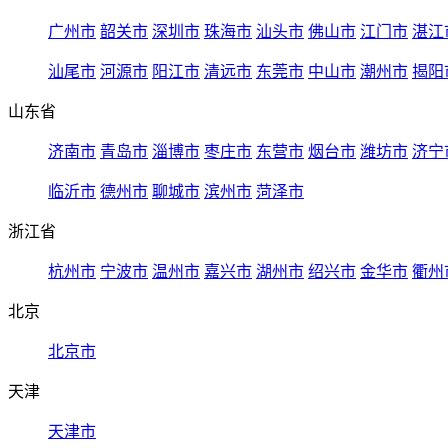
广州市
韶关市
深圳市
珠海市
汕头市
佛山市
江门市
湛江
汕尾市
河源市
阳江市
清远市
东莞市
中山市
潮州市
揭阳
山东省
济南市
青岛市
淄博市
枣庄市
东营市
烟台市
潍坊市
济宁
临沂市
德州市
聊城市
滨州市
菏泽市
浙江省
杭州市
宁波市
温州市
嘉兴市
湖州市
绍兴市
金华市
衢州
北京
北京市
天津
天津市