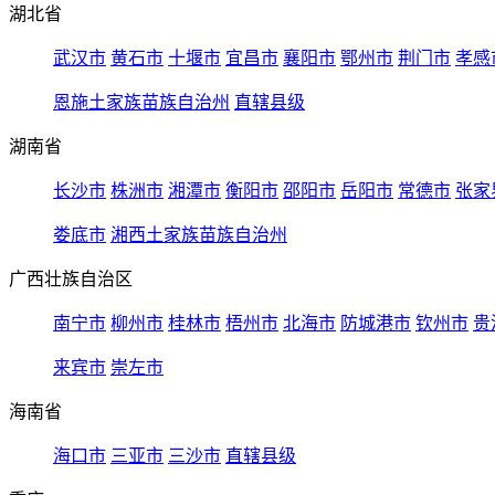
湖北省
武汉市
黄石市
十堰市
宜昌市
襄阳市
鄂州市
荆门市
孝感
恩施土家族苗族自治州
直辖县级
湖南省
长沙市
株洲市
湘潭市
衡阳市
邵阳市
岳阳市
常德市
张家
娄底市
湘西土家族苗族自治州
广西壮族自治区
南宁市
柳州市
桂林市
梧州市
北海市
防城港市
钦州市
贵
来宾市
崇左市
海南省
海口市
三亚市
三沙市
直辖县级