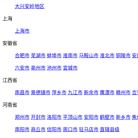
大兴安岭地区
上海
上海市
安徽省
合肥市
芜湖市
蚌埠市
淮南市
马鞍山市
淮北市
铜陵市
安
六安市
亳州市
池州市
宣城市
江西省
南昌市
景德镇市
萍乡市
九江市
新余市
鹰潭市
赣州市
吉
河南省
郑州市
开封市
洛阳市
平顶山市
安阳市
鹤壁市
新乡市
焦
南阳市
商丘市
信阳市
周口市
驻马店市
直辖县级