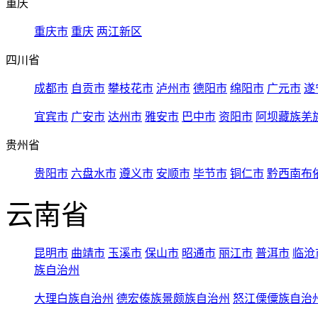
重庆
重庆市
重庆
两江新区
四川省
成都市
自贡市
攀枝花市
泸州市
德阳市
绵阳市
广元市
遂
宜宾市
广安市
达州市
雅安市
巴中市
资阳市
阿坝藏族羌
贵州省
贵阳市
六盘水市
遵义市
安顺市
毕节市
铜仁市
黔西南布
云南省
昆明市
曲靖市
玉溪市
保山市
昭通市
丽江市
普洱市
临沧
族自治州
大理白族自治州
德宏傣族景颇族自治州
怒江傈僳族自治