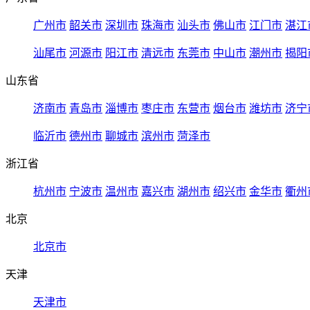
广州市
韶关市
深圳市
珠海市
汕头市
佛山市
江门市
湛江
汕尾市
河源市
阳江市
清远市
东莞市
中山市
潮州市
揭阳
山东省
济南市
青岛市
淄博市
枣庄市
东营市
烟台市
潍坊市
济宁
临沂市
德州市
聊城市
滨州市
菏泽市
浙江省
杭州市
宁波市
温州市
嘉兴市
湖州市
绍兴市
金华市
衢州
北京
北京市
天津
天津市