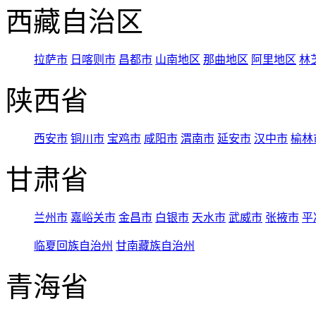
西藏自治区
拉萨市
日喀则市
昌都市
山南地区
那曲地区
阿里地区
林
陕西省
西安市
铜川市
宝鸡市
咸阳市
渭南市
延安市
汉中市
榆林
甘肃省
兰州市
嘉峪关市
金昌市
白银市
天水市
武威市
张掖市
平
临夏回族自治州
甘南藏族自治州
青海省