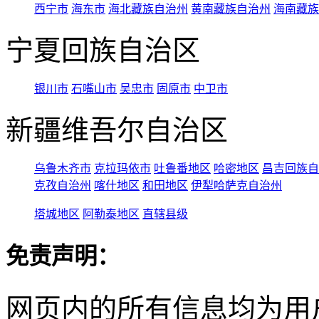
西宁市
海东市
海北藏族自治州
黄南藏族自治州
海南藏族
宁夏回族自治区
银川市
石嘴山市
吴忠市
固原市
中卫市
新疆维吾尔自治区
乌鲁木齐市
克拉玛依市
吐鲁番地区
哈密地区
昌吉回族自
克孜自治州
喀什地区
和田地区
伊犁哈萨克自治州
塔城地区
阿勒泰地区
直辖县级
免责声明：
网页内的所有信息均为用