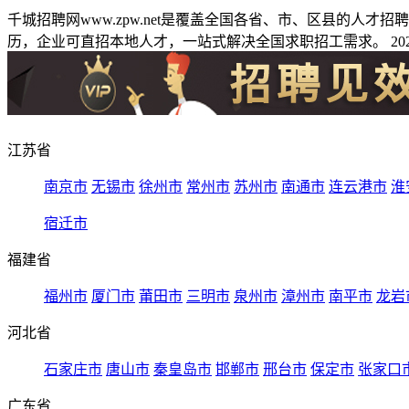
千城招聘网www.zpw.net是覆盖全国各省、市、区县的人
历，企业可直招本地人才，一站式解决全国求职招工需求。 2026
江苏省
南京市
无锡市
徐州市
常州市
苏州市
南通市
连云港市
淮
宿迁市
福建省
福州市
厦门市
莆田市
三明市
泉州市
漳州市
南平市
龙岩
河北省
石家庄市
唐山市
秦皇岛市
邯郸市
邢台市
保定市
张家口
广东省