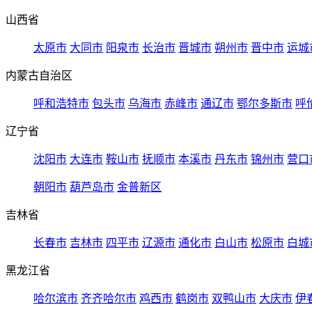
山西省
太原市
大同市
阳泉市
长治市
晋城市
朔州市
晋中市
运城
内蒙古自治区
呼和浩特市
包头市
乌海市
赤峰市
通辽市
鄂尔多斯市
呼
辽宁省
沈阳市
大连市
鞍山市
抚顺市
本溪市
丹东市
锦州市
营口
朝阳市
葫芦岛市
金普新区
吉林省
长春市
吉林市
四平市
辽源市
通化市
白山市
松原市
白城
黑龙江省
哈尔滨市
齐齐哈尔市
鸡西市
鹤岗市
双鸭山市
大庆市
伊