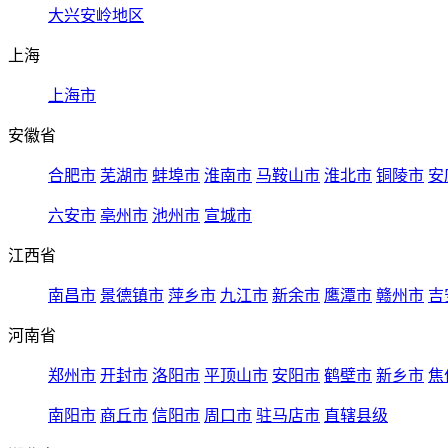
大兴安岭地区
上海
上海市
安徽省
合肥市
芜湖市
蚌埠市
淮南市
马鞍山市
淮北市
铜陵市
安
六安市
亳州市
池州市
宣城市
江西省
南昌市
景德镇市
萍乡市
九江市
新余市
鹰潭市
赣州市
吉
河南省
郑州市
开封市
洛阳市
平顶山市
安阳市
鹤壁市
新乡市
焦
南阳市
商丘市
信阳市
周口市
驻马店市
直辖县级