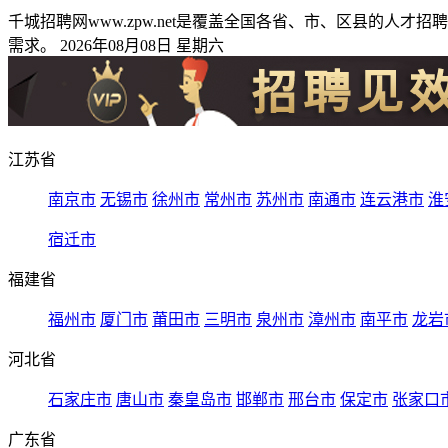
千城招聘网www.zpw.net是覆盖全国各省、市、区县的
需求。 2026年08月08日 星期六
江苏省
南京市
无锡市
徐州市
常州市
苏州市
南通市
连云港市
淮
宿迁市
福建省
福州市
厦门市
莆田市
三明市
泉州市
漳州市
南平市
龙岩
河北省
石家庄市
唐山市
秦皇岛市
邯郸市
邢台市
保定市
张家口
广东省