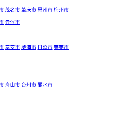
市
茂名市
肇庆市
惠州市
梅州市
市
云浮市
市
泰安市
威海市
日照市
莱芜市
市
舟山市
台州市
丽水市