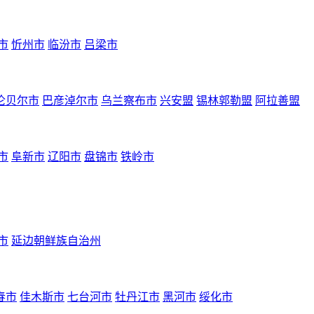
市
忻州市
临汾市
吕梁市
伦贝尔市
巴彦淖尔市
乌兰察布市
兴安盟
锡林郭勒盟
阿拉善盟
市
阜新市
辽阳市
盘锦市
铁岭市
市
延边朝鲜族自治州
春市
佳木斯市
七台河市
牡丹江市
黑河市
绥化市