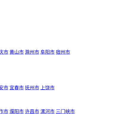
庆市
黄山市
滁州市
阜阳市
宿州市
安市
宜春市
抚州市
上饶市
作市
濮阳市
许昌市
漯河市
三门峡市