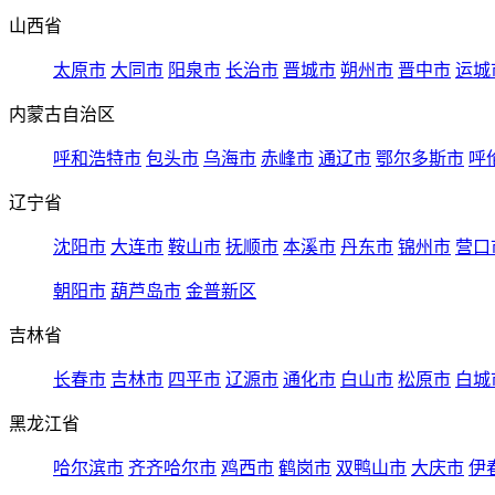
山西省
太原市
大同市
阳泉市
长治市
晋城市
朔州市
晋中市
运城
内蒙古自治区
呼和浩特市
包头市
乌海市
赤峰市
通辽市
鄂尔多斯市
呼
辽宁省
沈阳市
大连市
鞍山市
抚顺市
本溪市
丹东市
锦州市
营口
朝阳市
葫芦岛市
金普新区
吉林省
长春市
吉林市
四平市
辽源市
通化市
白山市
松原市
白城
黑龙江省
哈尔滨市
齐齐哈尔市
鸡西市
鹤岗市
双鸭山市
大庆市
伊