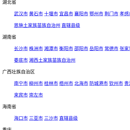
湖北省
武汉市
黄石市
十堰市
宜昌市
襄阳市
鄂州市
荆门市
孝感
恩施土家族苗族自治州
直辖县级
湖南省
长沙市
株洲市
湘潭市
衡阳市
邵阳市
岳阳市
常德市
张家
娄底市
湘西土家族苗族自治州
广西壮族自治区
南宁市
柳州市
桂林市
梧州市
北海市
防城港市
钦州市
贵
来宾市
崇左市
海南省
海口市
三亚市
三沙市
直辖县级
重庆