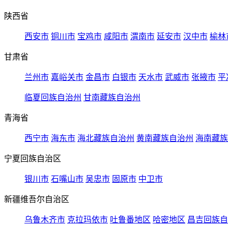
陕西省
西安市
铜川市
宝鸡市
咸阳市
渭南市
延安市
汉中市
榆林
甘肃省
兰州市
嘉峪关市
金昌市
白银市
天水市
武威市
张掖市
平
临夏回族自治州
甘南藏族自治州
青海省
西宁市
海东市
海北藏族自治州
黄南藏族自治州
海南藏族
宁夏回族自治区
银川市
石嘴山市
吴忠市
固原市
中卫市
新疆维吾尔自治区
乌鲁木齐市
克拉玛依市
吐鲁番地区
哈密地区
昌吉回族自