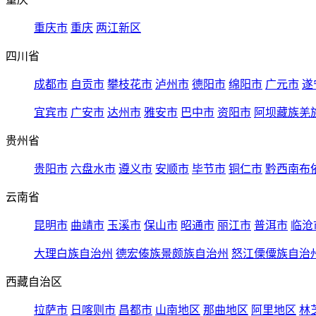
重庆市
重庆
两江新区
四川省
成都市
自贡市
攀枝花市
泸州市
德阳市
绵阳市
广元市
遂
宜宾市
广安市
达州市
雅安市
巴中市
资阳市
阿坝藏族羌
贵州省
贵阳市
六盘水市
遵义市
安顺市
毕节市
铜仁市
黔西南布
云南省
昆明市
曲靖市
玉溪市
保山市
昭通市
丽江市
普洱市
临沧
大理白族自治州
德宏傣族景颇族自治州
怒江傈僳族自治
西藏自治区
拉萨市
日喀则市
昌都市
山南地区
那曲地区
阿里地区
林