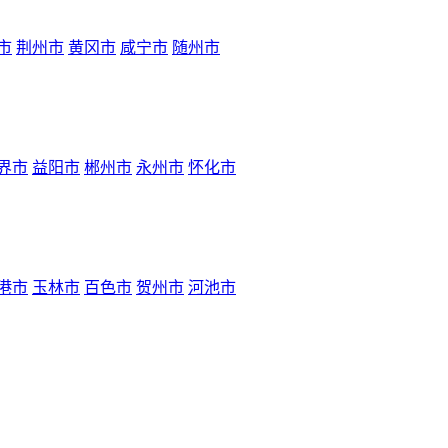
市
荆州市
黄冈市
咸宁市
随州市
界市
益阳市
郴州市
永州市
怀化市
港市
玉林市
百色市
贺州市
河池市