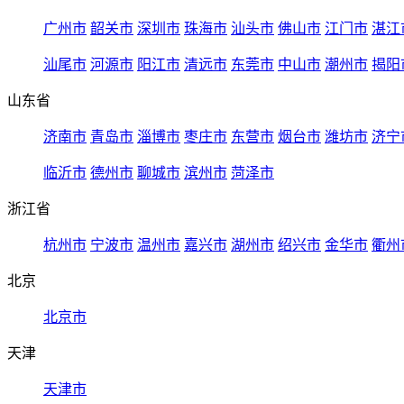
广州市
韶关市
深圳市
珠海市
汕头市
佛山市
江门市
湛江
汕尾市
河源市
阳江市
清远市
东莞市
中山市
潮州市
揭阳
山东省
济南市
青岛市
淄博市
枣庄市
东营市
烟台市
潍坊市
济宁
临沂市
德州市
聊城市
滨州市
菏泽市
浙江省
杭州市
宁波市
温州市
嘉兴市
湖州市
绍兴市
金华市
衢州
北京
北京市
天津
天津市