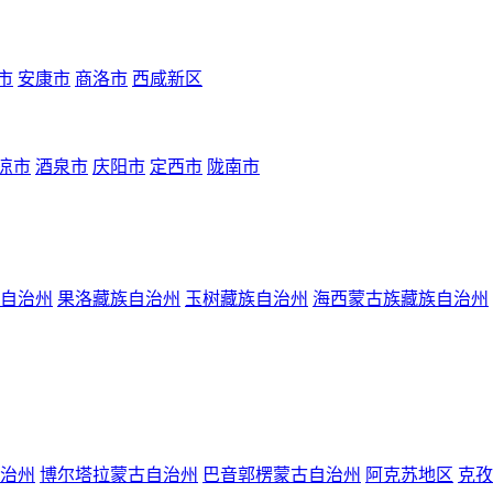
市
安康市
商洛市
西咸新区
凉市
酒泉市
庆阳市
定西市
陇南市
自治州
果洛藏族自治州
玉树藏族自治州
海西蒙古族藏族自治州
治州
博尔塔拉蒙古自治州
巴音郭楞蒙古自治州
阿克苏地区
克孜