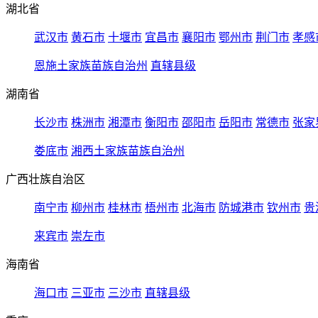
湖北省
武汉市
黄石市
十堰市
宜昌市
襄阳市
鄂州市
荆门市
孝感
恩施土家族苗族自治州
直辖县级
湖南省
长沙市
株洲市
湘潭市
衡阳市
邵阳市
岳阳市
常德市
张家
娄底市
湘西土家族苗族自治州
广西壮族自治区
南宁市
柳州市
桂林市
梧州市
北海市
防城港市
钦州市
贵
来宾市
崇左市
海南省
海口市
三亚市
三沙市
直辖县级