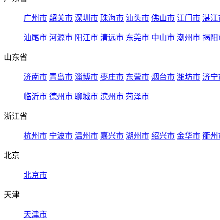
广州市
韶关市
深圳市
珠海市
汕头市
佛山市
江门市
湛江
汕尾市
河源市
阳江市
清远市
东莞市
中山市
潮州市
揭阳
山东省
济南市
青岛市
淄博市
枣庄市
东营市
烟台市
潍坊市
济宁
临沂市
德州市
聊城市
滨州市
菏泽市
浙江省
杭州市
宁波市
温州市
嘉兴市
湖州市
绍兴市
金华市
衢州
北京
北京市
天津
天津市