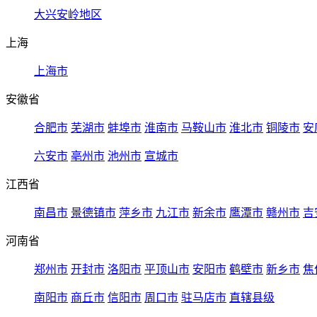
大兴安岭地区
上海
上海市
安徽省
合肥市
芜湖市
蚌埠市
淮南市
马鞍山市
淮北市
铜陵市
安
六安市
亳州市
池州市
宣城市
江西省
南昌市
景德镇市
萍乡市
九江市
新余市
鹰潭市
赣州市
吉
河南省
郑州市
开封市
洛阳市
平顶山市
安阳市
鹤壁市
新乡市
焦
南阳市
商丘市
信阳市
周口市
驻马店市
直辖县级