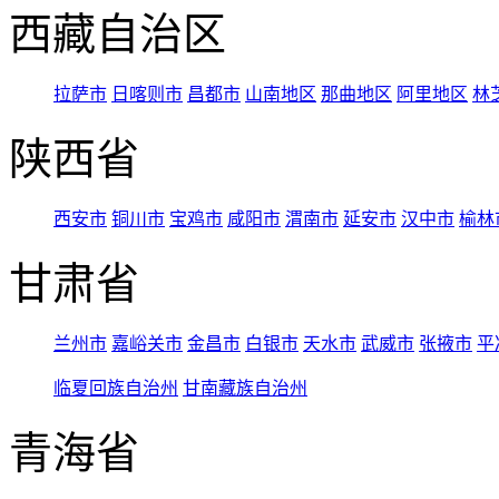
西藏自治区
拉萨市
日喀则市
昌都市
山南地区
那曲地区
阿里地区
林
陕西省
西安市
铜川市
宝鸡市
咸阳市
渭南市
延安市
汉中市
榆林
甘肃省
兰州市
嘉峪关市
金昌市
白银市
天水市
武威市
张掖市
平
临夏回族自治州
甘南藏族自治州
青海省