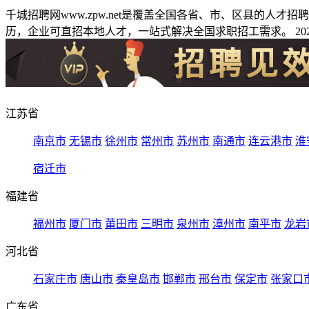
千城招聘网www.zpw.net是覆盖全国各省、市、区县的人
历，企业可直招本地人才，一站式解决全国求职招工需求。 2026
江苏省
南京市
无锡市
徐州市
常州市
苏州市
南通市
连云港市
淮
宿迁市
福建省
福州市
厦门市
莆田市
三明市
泉州市
漳州市
南平市
龙岩
河北省
石家庄市
唐山市
秦皇岛市
邯郸市
邢台市
保定市
张家口
广东省