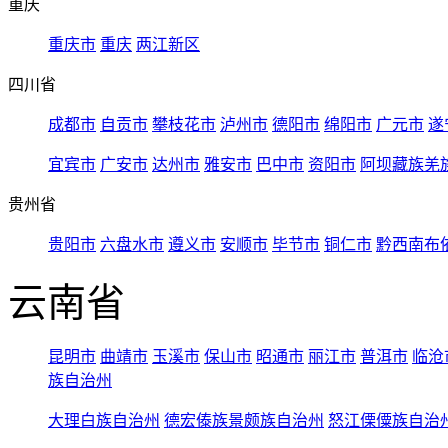
重庆
重庆市
重庆
两江新区
四川省
成都市
自贡市
攀枝花市
泸州市
德阳市
绵阳市
广元市
遂
宜宾市
广安市
达州市
雅安市
巴中市
资阳市
阿坝藏族羌
贵州省
贵阳市
六盘水市
遵义市
安顺市
毕节市
铜仁市
黔西南布
云南省
昆明市
曲靖市
玉溪市
保山市
昭通市
丽江市
普洱市
临沧
族自治州
大理白族自治州
德宏傣族景颇族自治州
怒江傈僳族自治