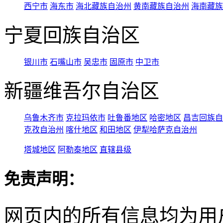
西宁市
海东市
海北藏族自治州
黄南藏族自治州
海南藏族
宁夏回族自治区
银川市
石嘴山市
吴忠市
固原市
中卫市
新疆维吾尔自治区
乌鲁木齐市
克拉玛依市
吐鲁番地区
哈密地区
昌吉回族自
克孜自治州
喀什地区
和田地区
伊犁哈萨克自治州
塔城地区
阿勒泰地区
直辖县级
免责声明：
网页内的所有信息均为用