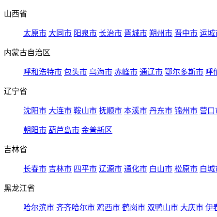
山西省
太原市
大同市
阳泉市
长治市
晋城市
朔州市
晋中市
运城
内蒙古自治区
呼和浩特市
包头市
乌海市
赤峰市
通辽市
鄂尔多斯市
呼
辽宁省
沈阳市
大连市
鞍山市
抚顺市
本溪市
丹东市
锦州市
营口
朝阳市
葫芦岛市
金普新区
吉林省
长春市
吉林市
四平市
辽源市
通化市
白山市
松原市
白城
黑龙江省
哈尔滨市
齐齐哈尔市
鸡西市
鹤岗市
双鸭山市
大庆市
伊