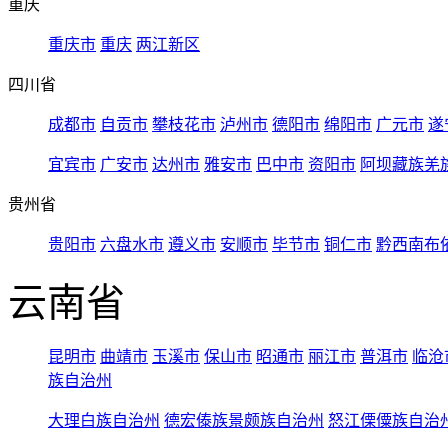
重庆
重庆市
重庆
两江新区
四川省
成都市
自贡市
攀枝花市
泸州市
德阳市
绵阳市
广元市
遂
宜宾市
广安市
达州市
雅安市
巴中市
资阳市
阿坝藏族羌
贵州省
贵阳市
六盘水市
遵义市
安顺市
毕节市
铜仁市
黔西南布
云南省
昆明市
曲靖市
玉溪市
保山市
昭通市
丽江市
普洱市
临沧
族自治州
大理白族自治州
德宏傣族景颇族自治州
怒江傈僳族自治