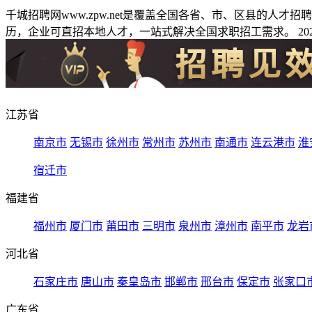
千城招聘网www.zpw.net是覆盖全国各省、市、区县的人
历，企业可直招本地人才，一站式解决全国求职招工需求。 2026
江苏省
南京市
无锡市
徐州市
常州市
苏州市
南通市
连云港市
淮
宿迁市
福建省
福州市
厦门市
莆田市
三明市
泉州市
漳州市
南平市
龙岩
河北省
石家庄市
唐山市
秦皇岛市
邯郸市
邢台市
保定市
张家口
广东省