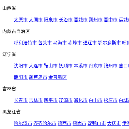
山西省
太原市
大同市
阳泉市
长治市
晋城市
朔州市
晋中市
运城
内蒙古自治区
呼和浩特市
包头市
乌海市
赤峰市
通辽市
鄂尔多斯市
呼
辽宁省
沈阳市
大连市
鞍山市
抚顺市
本溪市
丹东市
锦州市
营口
朝阳市
葫芦岛市
金普新区
吉林省
长春市
吉林市
四平市
辽源市
通化市
白山市
松原市
白城
黑龙江省
哈尔滨市
齐齐哈尔市
鸡西市
鹤岗市
双鸭山市
大庆市
伊