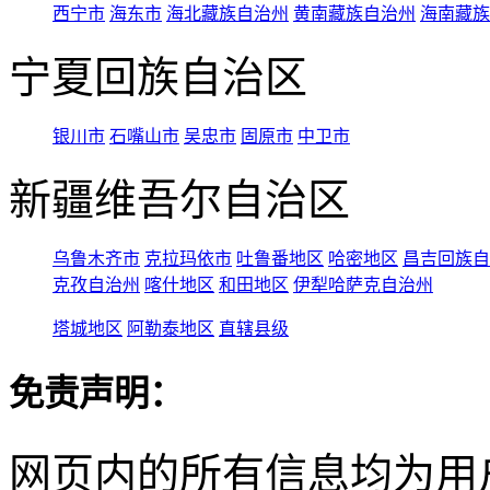
西宁市
海东市
海北藏族自治州
黄南藏族自治州
海南藏族
宁夏回族自治区
银川市
石嘴山市
吴忠市
固原市
中卫市
新疆维吾尔自治区
乌鲁木齐市
克拉玛依市
吐鲁番地区
哈密地区
昌吉回族自
克孜自治州
喀什地区
和田地区
伊犁哈萨克自治州
塔城地区
阿勒泰地区
直辖县级
免责声明：
网页内的所有信息均为用