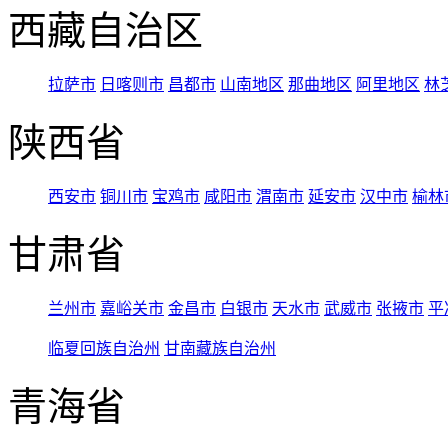
西藏自治区
拉萨市
日喀则市
昌都市
山南地区
那曲地区
阿里地区
林
陕西省
西安市
铜川市
宝鸡市
咸阳市
渭南市
延安市
汉中市
榆林
甘肃省
兰州市
嘉峪关市
金昌市
白银市
天水市
武威市
张掖市
平
临夏回族自治州
甘南藏族自治州
青海省