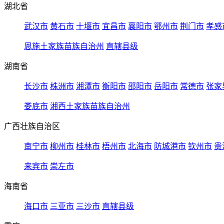
湖北省
武汉市
黄石市
十堰市
宜昌市
襄阳市
鄂州市
荆门市
孝感
恩施土家族苗族自治州
直辖县级
湖南省
长沙市
株洲市
湘潭市
衡阳市
邵阳市
岳阳市
常德市
张家
娄底市
湘西土家族苗族自治州
广西壮族自治区
南宁市
柳州市
桂林市
梧州市
北海市
防城港市
钦州市
贵
来宾市
崇左市
海南省
海口市
三亚市
三沙市
直辖县级