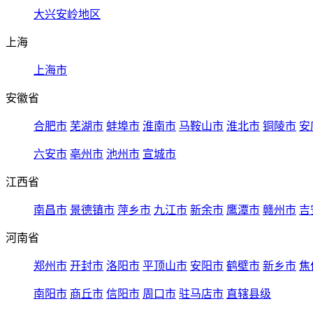
大兴安岭地区
上海
上海市
安徽省
合肥市
芜湖市
蚌埠市
淮南市
马鞍山市
淮北市
铜陵市
安
六安市
亳州市
池州市
宣城市
江西省
南昌市
景德镇市
萍乡市
九江市
新余市
鹰潭市
赣州市
吉
河南省
郑州市
开封市
洛阳市
平顶山市
安阳市
鹤壁市
新乡市
焦
南阳市
商丘市
信阳市
周口市
驻马店市
直辖县级