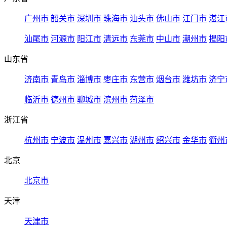
广州市
韶关市
深圳市
珠海市
汕头市
佛山市
江门市
湛江
汕尾市
河源市
阳江市
清远市
东莞市
中山市
潮州市
揭阳
山东省
济南市
青岛市
淄博市
枣庄市
东营市
烟台市
潍坊市
济宁
临沂市
德州市
聊城市
滨州市
菏泽市
浙江省
杭州市
宁波市
温州市
嘉兴市
湖州市
绍兴市
金华市
衢州
北京
北京市
天津
天津市