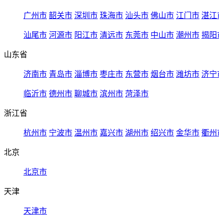
广州市
韶关市
深圳市
珠海市
汕头市
佛山市
江门市
湛江
汕尾市
河源市
阳江市
清远市
东莞市
中山市
潮州市
揭阳
山东省
济南市
青岛市
淄博市
枣庄市
东营市
烟台市
潍坊市
济宁
临沂市
德州市
聊城市
滨州市
菏泽市
浙江省
杭州市
宁波市
温州市
嘉兴市
湖州市
绍兴市
金华市
衢州
北京
北京市
天津
天津市