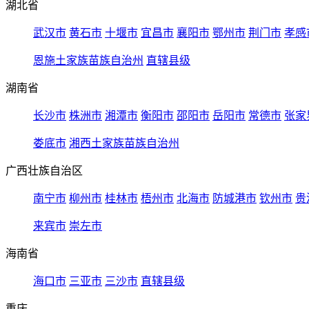
湖北省
武汉市
黄石市
十堰市
宜昌市
襄阳市
鄂州市
荆门市
孝感
恩施土家族苗族自治州
直辖县级
湖南省
长沙市
株洲市
湘潭市
衡阳市
邵阳市
岳阳市
常德市
张家
娄底市
湘西土家族苗族自治州
广西壮族自治区
南宁市
柳州市
桂林市
梧州市
北海市
防城港市
钦州市
贵
来宾市
崇左市
海南省
海口市
三亚市
三沙市
直辖县级
重庆