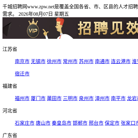
千城招聘网www.zpw.net是覆盖全国各省、市、区县的
需求。 2026年08月07日 星期五
江苏省
南京市
无锡市
徐州市
常州市
苏州市
南通市
连云港市
淮
宿迁市
福建省
福州市
厦门市
莆田市
三明市
泉州市
漳州市
南平市
龙岩
河北省
石家庄市
唐山市
秦皇岛市
邯郸市
邢台市
保定市
张家口
广东省