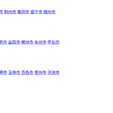
市
荆州市
黄冈市
咸宁市
随州市
界市
益阳市
郴州市
永州市
怀化市
港市
玉林市
百色市
贺州市
河池市