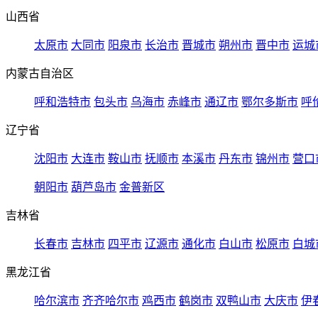
山西省
太原市
大同市
阳泉市
长治市
晋城市
朔州市
晋中市
运城
内蒙古自治区
呼和浩特市
包头市
乌海市
赤峰市
通辽市
鄂尔多斯市
呼
辽宁省
沈阳市
大连市
鞍山市
抚顺市
本溪市
丹东市
锦州市
营口
朝阳市
葫芦岛市
金普新区
吉林省
长春市
吉林市
四平市
辽源市
通化市
白山市
松原市
白城
黑龙江省
哈尔滨市
齐齐哈尔市
鸡西市
鹤岗市
双鸭山市
大庆市
伊