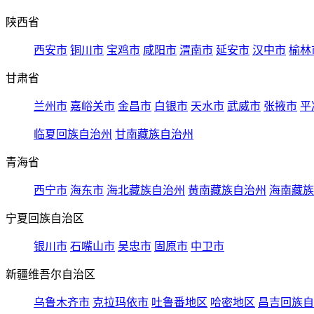
陕西省
西安市
铜川市
宝鸡市
咸阳市
渭南市
延安市
汉中市
榆林
甘肃省
兰州市
嘉峪关市
金昌市
白银市
天水市
武威市
张掖市
平
临夏回族自治州
甘南藏族自治州
青海省
西宁市
海东市
海北藏族自治州
黄南藏族自治州
海南藏族
宁夏回族自治区
银川市
石嘴山市
吴忠市
固原市
中卫市
新疆维吾尔自治区
乌鲁木齐市
克拉玛依市
吐鲁番地区
哈密地区
昌吉回族自