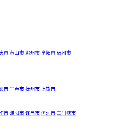
庆市
黄山市
滁州市
阜阳市
宿州市
安市
宜春市
抚州市
上饶市
作市
濮阳市
许昌市
漯河市
三门峡市